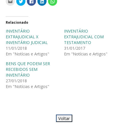
Clique
Clique
Clique
Clique
Clique
para
para
para
para
para
enviar
compartilhar
compartilhar
compartilhar
compartilhar
por
no
no
no
no
email
Twitter(abre
Facebook(abre
LinkedIn(abre
WhatsApp(abre
a
em
em
em
em
um
nova
nova
nova
nova
Relacionado
amigo(abre
janela)
janela)
janela)
janela)
em
INVENTÁRIO
INVENTÁRIO
nova
janela)
EXTRAJUDICIAL X
EXTRAJUDICIAL COM
INVENTÁRIO JUDICIAL
TESTAMENTO
11/01/2018
31/01/2017
Em "Notícias e Artigos"
Em "Notícias e Artigos"
BENS QUE PODEM SER
RECEBIDOS SEM
INVENTÁRIO
27/01/2018
Em "Notícias e Artigos"